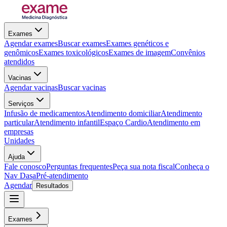
Exames
Agendar exames
Buscar exames
Exames genéticos e
genômicos
Exames toxicológicos
Exames de imagem
Convênios
atendidos
Vacinas
Agendar vacinas
Buscar vacinas
Serviços
Infusão de medicamentos
Atendimento domiciliar
Atendimento
particular
Atendimento infantil
Espaço Cardio
Atendimento em
empresas
Unidades
Ajuda
Fale conosco
Perguntas frequentes
Peça sua nota fiscal
Conheça o
Nav Dasa
Pré-atendimento
Agendar
Resultados
Exames