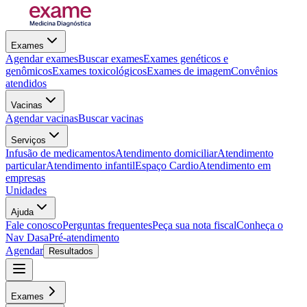
Exames
Agendar exames
Buscar exames
Exames genéticos e
genômicos
Exames toxicológicos
Exames de imagem
Convênios
atendidos
Vacinas
Agendar vacinas
Buscar vacinas
Serviços
Infusão de medicamentos
Atendimento domiciliar
Atendimento
particular
Atendimento infantil
Espaço Cardio
Atendimento em
empresas
Unidades
Ajuda
Fale conosco
Perguntas frequentes
Peça sua nota fiscal
Conheça o
Nav Dasa
Pré-atendimento
Agendar
Resultados
Exames