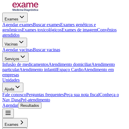
Exames
Agendar exames
Buscar exames
Exames genéticos e
genômicos
Exames toxicológicos
Exames de imagem
Convênios
atendidos
Vacinas
Agendar vacinas
Buscar vacinas
Serviços
Infusão de medicamentos
Atendimento domiciliar
Atendimento
particular
Atendimento infantil
Espaço Cardio
Atendimento em
empresas
Unidades
Ajuda
Fale conosco
Perguntas frequentes
Peça sua nota fiscal
Conheça o
Nav Dasa
Pré-atendimento
Agendar
Resultados
Exames