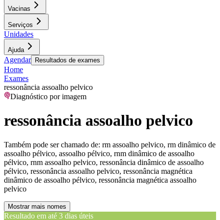
Vacinas
Serviços
Unidades
Ajuda
Agendar
Resultados de exames
Home
Exames
ressonância assoalho pelvico
Diagnóstico por imagem
ressonância assoalho pelvico
Também pode ser chamado de:
rm assoalho pelvico, rm dinâmico de
assoalho pélvico, assoalho pélvico, rnm dinâmico de assoalho
pélvico, rnm assoalho pelvico, ressonância dinâmico de assoalho
pélvico, ressonância assoalho pelvico, ressonância magnética
dinâmico de assoalho pélvico, ressonância magnética assoalho
pelvico
Mostrar mais nomes
Resultado em até
3 dias úteis