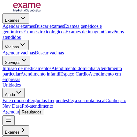
Exames
Agendar exames
Buscar exames
Exames genéticos e
genômicos
Exames toxicológicos
Exames de imagem
Convênios
atendidos
Vacinas
Agendar vacinas
Buscar vacinas
Serviços
Infusão de medicamentos
Atendimento domiciliar
Atendimento
particular
Atendimento infantil
Espaço Cardio
Atendimento em
empresas
Unidades
Ajuda
Fale conosco
Perguntas frequentes
Peça sua nota fiscal
Conheça o
Nav Dasa
Pré-atendimento
Agendar
Resultados
Exames