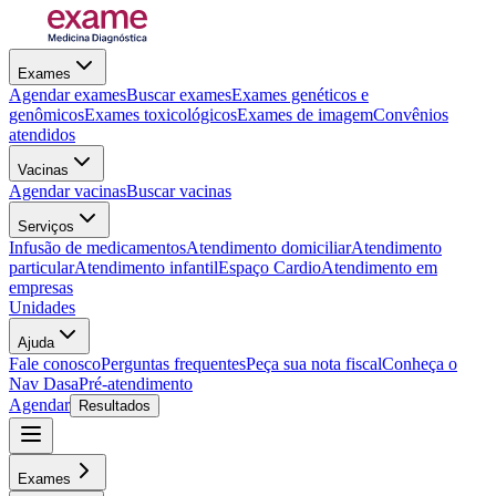
Exames
Agendar exames
Buscar exames
Exames genéticos e
genômicos
Exames toxicológicos
Exames de imagem
Convênios
atendidos
Vacinas
Agendar vacinas
Buscar vacinas
Serviços
Infusão de medicamentos
Atendimento domiciliar
Atendimento
particular
Atendimento infantil
Espaço Cardio
Atendimento em
empresas
Unidades
Ajuda
Fale conosco
Perguntas frequentes
Peça sua nota fiscal
Conheça o
Nav Dasa
Pré-atendimento
Agendar
Resultados
Exames