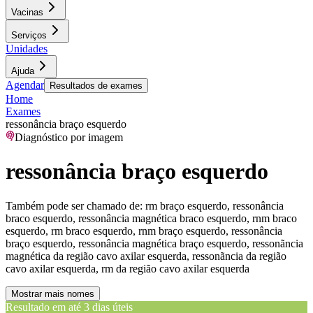
Vacinas
Serviços
Unidades
Ajuda
Agendar
Resultados de exames
Home
Exames
ressonância braço esquerdo
Diagnóstico por imagem
ressonância braço esquerdo
Também pode ser chamado de:
rm braço esquerdo, ressonância
braco esquerdo, ressonância magnética braco esquerdo, rnm braco
esquerdo, rm braco esquerdo, rnm braço esquerdo, ressonância
braço esquerdo, ressonância magnética braço esquerdo, ressonãncia
magnética da região cavo axilar esquerda, ressonãncia da região
cavo axilar esquerda, rm da região cavo axilar esquerda
Mostrar mais nomes
Resultado em até
3 dias úteis