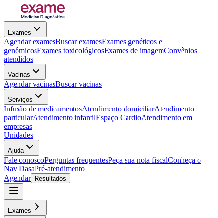
Exames
Agendar exames
Buscar exames
Exames genéticos e
genômicos
Exames toxicológicos
Exames de imagem
Convênios
atendidos
Vacinas
Agendar vacinas
Buscar vacinas
Serviços
Infusão de medicamentos
Atendimento domiciliar
Atendimento
particular
Atendimento infantil
Espaço Cardio
Atendimento em
empresas
Unidades
Ajuda
Fale conosco
Perguntas frequentes
Peça sua nota fiscal
Conheça o
Nav Dasa
Pré-atendimento
Agendar
Resultados
Exames