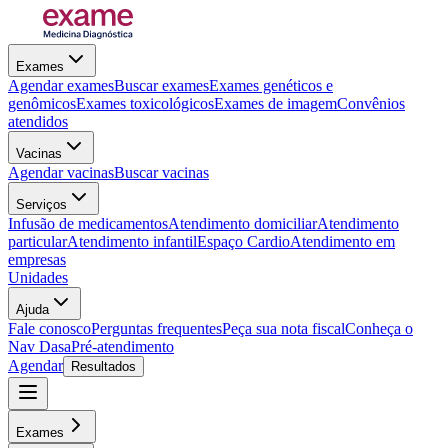
Exames
Agendar exames
Buscar exames
Exames genéticos e
genômicos
Exames toxicológicos
Exames de imagem
Convênios
atendidos
Vacinas
Agendar vacinas
Buscar vacinas
Serviços
Infusão de medicamentos
Atendimento domiciliar
Atendimento
particular
Atendimento infantil
Espaço Cardio
Atendimento em
empresas
Unidades
Ajuda
Fale conosco
Perguntas frequentes
Peça sua nota fiscal
Conheça o
Nav Dasa
Pré-atendimento
Agendar
Resultados
Exames