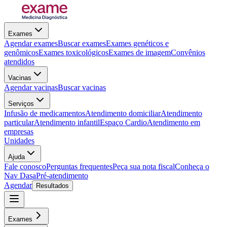
Exames
Agendar exames
Buscar exames
Exames genéticos e
genômicos
Exames toxicológicos
Exames de imagem
Convênios
atendidos
Vacinas
Agendar vacinas
Buscar vacinas
Serviços
Infusão de medicamentos
Atendimento domiciliar
Atendimento
particular
Atendimento infantil
Espaço Cardio
Atendimento em
empresas
Unidades
Ajuda
Fale conosco
Perguntas frequentes
Peça sua nota fiscal
Conheça o
Nav Dasa
Pré-atendimento
Agendar
Resultados
Exames