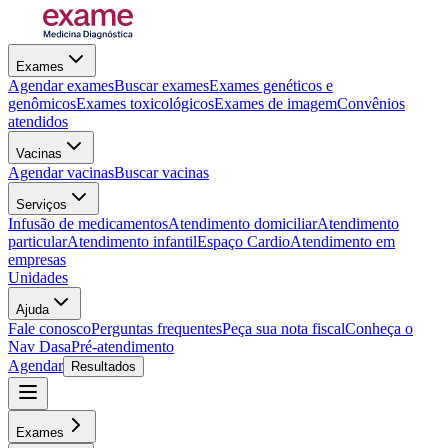
Exames
Agendar exames
Buscar exames
Exames genéticos e
genômicos
Exames toxicológicos
Exames de imagem
Convênios
atendidos
Vacinas
Agendar vacinas
Buscar vacinas
Serviços
Infusão de medicamentos
Atendimento domiciliar
Atendimento
particular
Atendimento infantil
Espaço Cardio
Atendimento em
empresas
Unidades
Ajuda
Fale conosco
Perguntas frequentes
Peça sua nota fiscal
Conheça o
Nav Dasa
Pré-atendimento
Agendar
Resultados
Exames