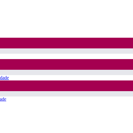
idade
ade