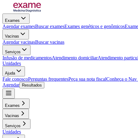
Exames
Agendar exames
Buscar exames
Exames genéticos e genômicos
Exames
Vacinas
Agendar vacinas
Buscar vacinas
Serviços
Infusão de medicamentos
Atendimento domiciliar
Atendimento particu
Unidades
Ajuda
Fale conosco
Perguntas frequentes
Peça sua nota fiscal
Conheça o Nav
Agendar
Resultados
Exames
Vacinas
Serviços
Unidades