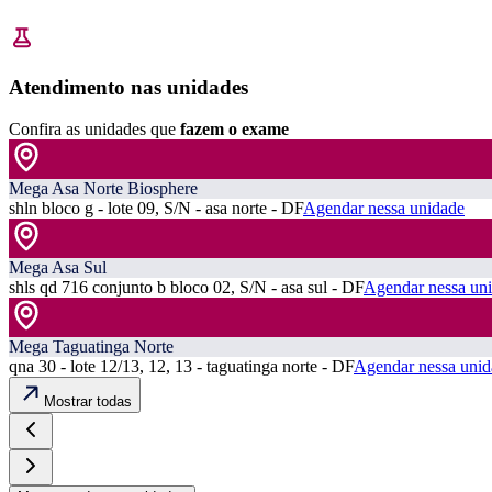
Atendimento nas unidades
Confira as unidades que
fazem o exame
Mega Asa Norte Biosphere
shln bloco g - lote 09, S/N - asa norte - DF
Agendar nessa unidade
Mega Asa Sul
shls qd 716 conjunto b bloco 02, S/N - asa sul - DF
Agendar nessa un
Mega Taguatinga Norte
qna 30 - lote 12/13, 12, 13 - taguatinga norte - DF
Agendar nessa unid
Mostrar todas