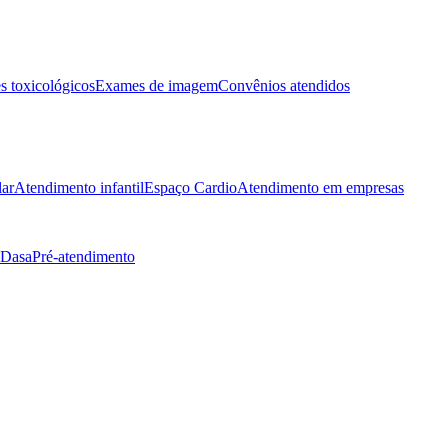
 toxicológicos
Exames de imagem
Convênios atendidos
lar
Atendimento infantil
Espaço Cardio
Atendimento em empresas
 Dasa
Pré-atendimento