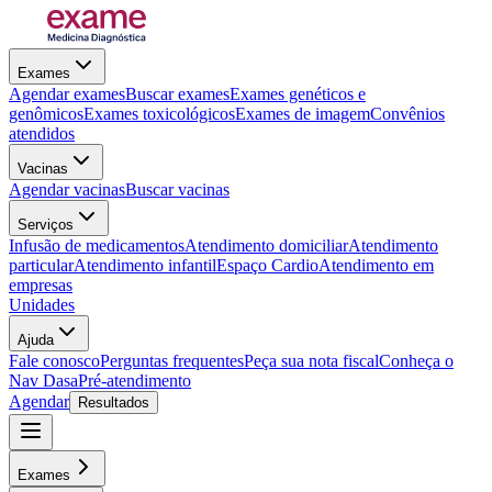
Exames
Agendar exames
Buscar exames
Exames genéticos e
genômicos
Exames toxicológicos
Exames de imagem
Convênios
atendidos
Vacinas
Agendar vacinas
Buscar vacinas
Serviços
Infusão de medicamentos
Atendimento domiciliar
Atendimento
particular
Atendimento infantil
Espaço Cardio
Atendimento em
empresas
Unidades
Ajuda
Fale conosco
Perguntas frequentes
Peça sua nota fiscal
Conheça o
Nav Dasa
Pré-atendimento
Agendar
Resultados
Exames