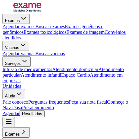
Exames
Agendar exames
Buscar exames
Exames genéticos e
genômicos
Exames toxicológicos
Exames de imagem
Convênios
atendidos
Vacinas
Agendar vacinas
Buscar vacinas
Serviços
Infusão de medicamentos
Atendimento domiciliar
Atendimento
particular
Atendimento infantil
Espaço Cardio
Atendimento em
empresas
Unidades
Ajuda
Fale conosco
Perguntas frequentes
Peça sua nota fiscal
Conheça o
Nav Dasa
Pré-atendimento
Agendar
Resultados
Exames