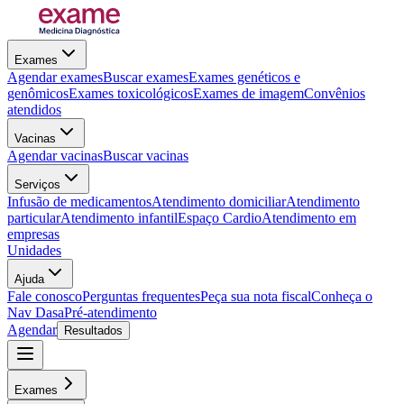
Exames
Agendar exames
Buscar exames
Exames genéticos e
genômicos
Exames toxicológicos
Exames de imagem
Convênios
atendidos
Vacinas
Agendar vacinas
Buscar vacinas
Serviços
Infusão de medicamentos
Atendimento domiciliar
Atendimento
particular
Atendimento infantil
Espaço Cardio
Atendimento em
empresas
Unidades
Ajuda
Fale conosco
Perguntas frequentes
Peça sua nota fiscal
Conheça o
Nav Dasa
Pré-atendimento
Agendar
Resultados
Exames