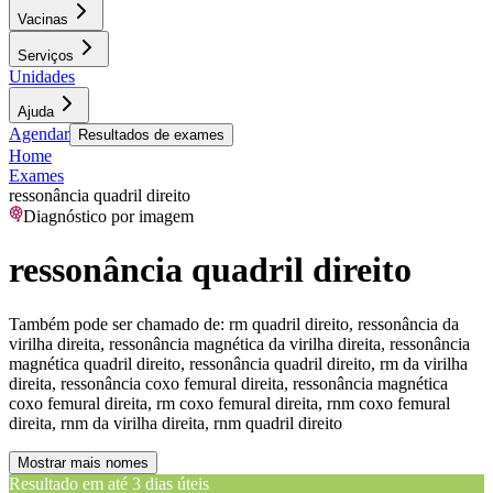
Vacinas
Serviços
Unidades
Ajuda
Agendar
Resultados de exames
Home
Exames
ressonância quadril direito
Diagnóstico por imagem
ressonância quadril direito
Também pode ser chamado de:
rm quadril direito, ressonância da
virilha direita, ressonância magnética da virilha direita, ressonância
magnética quadril direito, ressonância quadril direito, rm da virilha
direita, ressonância coxo femural direita, ressonância magnética
coxo femural direita, rm coxo femural direita, rnm coxo femural
direita, rnm da virilha direita, rnm quadril direito
Mostrar mais nomes
Resultado em até
3 dias úteis