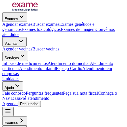
Exames
Agendar exames
Buscar exames
Exames genéticos e
genômicos
Exames toxicológicos
Exames de imagem
Convênios
atendidos
Vacinas
Agendar vacinas
Buscar vacinas
Serviços
Infusão de medicamentos
Atendimento domiciliar
Atendimento
particular
Atendimento infantil
Espaço Cardio
Atendimento em
empresas
Unidades
Ajuda
Fale conosco
Perguntas frequentes
Peça sua nota fiscal
Conheça o
Nav Dasa
Pré-atendimento
Agendar
Resultados
Exames