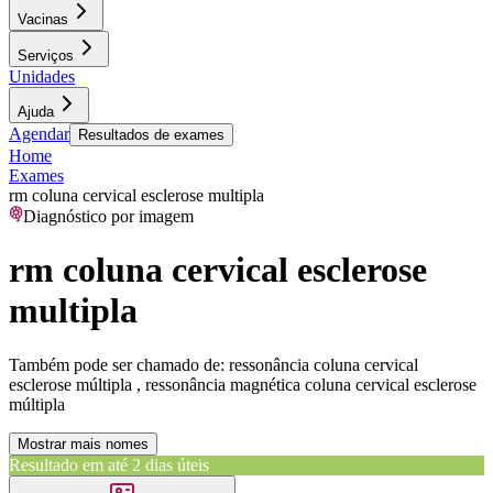
Vacinas
Serviços
Unidades
Ajuda
Agendar
Resultados de exames
Home
Exames
rm coluna cervical esclerose multipla
Diagnóstico por imagem
rm coluna cervical esclerose
multipla
Também pode ser chamado de:
ressonância coluna cervical
esclerose múltipla , ressonância magnética coluna cervical esclerose
múltipla
Mostrar mais nomes
Resultado em até
2 dias úteis