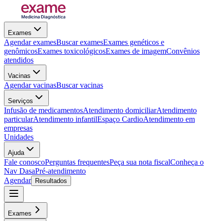
Exames
Agendar exames
Buscar exames
Exames genéticos e
genômicos
Exames toxicológicos
Exames de imagem
Convênios
atendidos
Vacinas
Agendar vacinas
Buscar vacinas
Serviços
Infusão de medicamentos
Atendimento domiciliar
Atendimento
particular
Atendimento infantil
Espaço Cardio
Atendimento em
empresas
Unidades
Ajuda
Fale conosco
Perguntas frequentes
Peça sua nota fiscal
Conheça o
Nav Dasa
Pré-atendimento
Agendar
Resultados
Exames