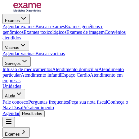
Exames
Agendar exames
Buscar exames
Exames genéticos e
genômicos
Exames toxicológicos
Exames de imagem
Convênios
atendidos
Vacinas
Agendar vacinas
Buscar vacinas
Serviços
Infusão de medicamentos
Atendimento domiciliar
Atendimento
particular
Atendimento infantil
Espaço Cardio
Atendimento em
empresas
Unidades
Ajuda
Fale conosco
Perguntas frequentes
Peça sua nota fiscal
Conheça o
Nav Dasa
Pré-atendimento
Agendar
Resultados
Exames