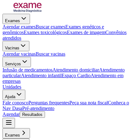
Exames
Agendar exames
Buscar exames
Exames genéticos e
genômicos
Exames toxicológicos
Exames de imagem
Convênios
atendidos
Vacinas
Agendar vacinas
Buscar vacinas
Serviços
Infusão de medicamentos
Atendimento domiciliar
Atendimento
particular
Atendimento infantil
Espaço Cardio
Atendimento em
empresas
Unidades
Ajuda
Fale conosco
Perguntas frequentes
Peça sua nota fiscal
Conheça o
Nav Dasa
Pré-atendimento
Agendar
Resultados
Exames