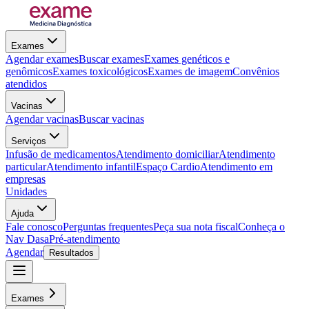
Exames
Agendar exames
Buscar exames
Exames genéticos e
genômicos
Exames toxicológicos
Exames de imagem
Convênios
atendidos
Vacinas
Agendar vacinas
Buscar vacinas
Serviços
Infusão de medicamentos
Atendimento domiciliar
Atendimento
particular
Atendimento infantil
Espaço Cardio
Atendimento em
empresas
Unidades
Ajuda
Fale conosco
Perguntas frequentes
Peça sua nota fiscal
Conheça o
Nav Dasa
Pré-atendimento
Agendar
Resultados
Exames