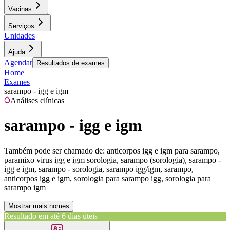
Vacinas
Serviços
Unidades
Ajuda
Agendar
Resultados de exames
Home
Exames
sarampo - igg e igm
Análises clínicas
sarampo - igg e igm
Também pode ser chamado de:
anticorpos igg e igm para sarampo,
paramixo virus igg e igm sorologia, sarampo (sorologia), sarampo -
igg e igm, sarampo - sorologia, sarampo igg/igm, sarampo,
anticorpos igg e igm, sorologia para sarampo igg, sorologia para
sarampo igm
Mostrar mais nomes
Resultado em até
6 dias úteis