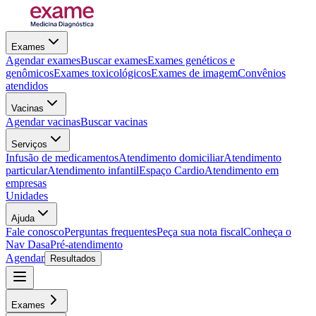
Exames
Agendar exames
Buscar exames
Exames genéticos e
genômicos
Exames toxicológicos
Exames de imagem
Convênios
atendidos
Vacinas
Agendar vacinas
Buscar vacinas
Serviços
Infusão de medicamentos
Atendimento domiciliar
Atendimento
particular
Atendimento infantil
Espaço Cardio
Atendimento em
empresas
Unidades
Ajuda
Fale conosco
Perguntas frequentes
Peça sua nota fiscal
Conheça o
Nav Dasa
Pré-atendimento
Agendar
Resultados
Exames