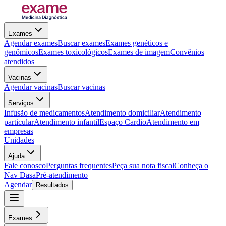
Exames
Agendar exames
Buscar exames
Exames genéticos e
genômicos
Exames toxicológicos
Exames de imagem
Convênios
atendidos
Vacinas
Agendar vacinas
Buscar vacinas
Serviços
Infusão de medicamentos
Atendimento domiciliar
Atendimento
particular
Atendimento infantil
Espaço Cardio
Atendimento em
empresas
Unidades
Ajuda
Fale conosco
Perguntas frequentes
Peça sua nota fiscal
Conheça o
Nav Dasa
Pré-atendimento
Agendar
Resultados
Exames