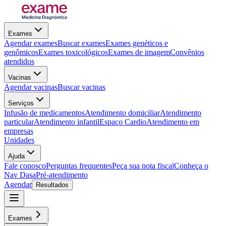
Exames
Agendar exames
Buscar exames
Exames genéticos e
genômicos
Exames toxicológicos
Exames de imagem
Convênios
atendidos
Vacinas
Agendar vacinas
Buscar vacinas
Serviços
Infusão de medicamentos
Atendimento domiciliar
Atendimento
particular
Atendimento infantil
Espaço Cardio
Atendimento em
empresas
Unidades
Ajuda
Fale conosco
Perguntas frequentes
Peça sua nota fiscal
Conheça o
Nav Dasa
Pré-atendimento
Agendar
Resultados
Exames