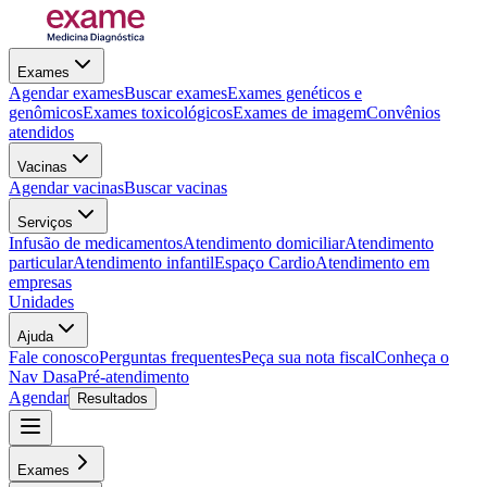
Exames
Agendar exames
Buscar exames
Exames genéticos e
genômicos
Exames toxicológicos
Exames de imagem
Convênios
atendidos
Vacinas
Agendar vacinas
Buscar vacinas
Serviços
Infusão de medicamentos
Atendimento domiciliar
Atendimento
particular
Atendimento infantil
Espaço Cardio
Atendimento em
empresas
Unidades
Ajuda
Fale conosco
Perguntas frequentes
Peça sua nota fiscal
Conheça o
Nav Dasa
Pré-atendimento
Agendar
Resultados
Exames