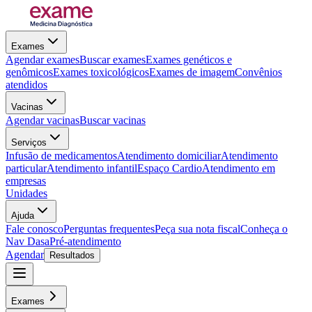
Exames
Agendar exames
Buscar exames
Exames genéticos e
genômicos
Exames toxicológicos
Exames de imagem
Convênios
atendidos
Vacinas
Agendar vacinas
Buscar vacinas
Serviços
Infusão de medicamentos
Atendimento domiciliar
Atendimento
particular
Atendimento infantil
Espaço Cardio
Atendimento em
empresas
Unidades
Ajuda
Fale conosco
Perguntas frequentes
Peça sua nota fiscal
Conheça o
Nav Dasa
Pré-atendimento
Agendar
Resultados
Exames