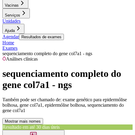
Vacinas
Serviços
Unidades
Ajuda
Agendar
Resultados de exames
Home
Exames
sequenciamento completo do gene col7a1 - ngs
Análises clínicas
sequenciamento completo do
gene col7a1 - ngs
Também pode ser chamado de:
exame genético para epidermólise
bolhosa, gene col7a1, epidermólise bolhosa, sequenciamento do
gene col7a1
Mostrar mais nomes
Resultado em até
30 dias úteis