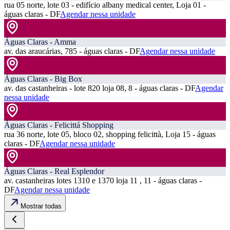
rua 05 norte, lote 03 - edifício albany medical center, Loja 01 -
águas claras - DF
Agendar nessa unidade
Águas Claras - Amma
av. das araucárias, 785 - águas claras - DF
Agendar nessa unidade
Águas Claras - Big Box
av. das castanheiras - lote 820 loja 08, 8 - águas claras - DF
Agendar
nessa unidade
Águas Claras - Felicittá Shopping
rua 36 norte, lote 05, bloco 02, shopping felicittà, Loja 15 - águas
claras - DF
Agendar nessa unidade
Águas Claras - Real Esplendor
av. castanheiras lotes 1310 e 1370 loja 11 , 11 - águas claras -
DF
Agendar nessa unidade
Mostrar todas