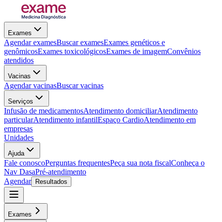
Exames
Agendar exames
Buscar exames
Exames genéticos e
genômicos
Exames toxicológicos
Exames de imagem
Convênios
atendidos
Vacinas
Agendar vacinas
Buscar vacinas
Serviços
Infusão de medicamentos
Atendimento domiciliar
Atendimento
particular
Atendimento infantil
Espaço Cardio
Atendimento em
empresas
Unidades
Ajuda
Fale conosco
Perguntas frequentes
Peça sua nota fiscal
Conheça o
Nav Dasa
Pré-atendimento
Agendar
Resultados
Exames