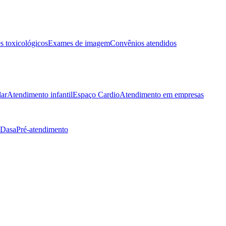
 toxicológicos
Exames de imagem
Convênios atendidos
lar
Atendimento infantil
Espaço Cardio
Atendimento em empresas
 Dasa
Pré-atendimento