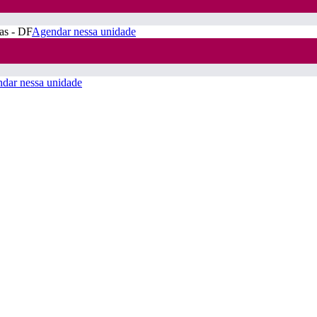
ras - DF
Agendar nessa unidade
dar nessa unidade