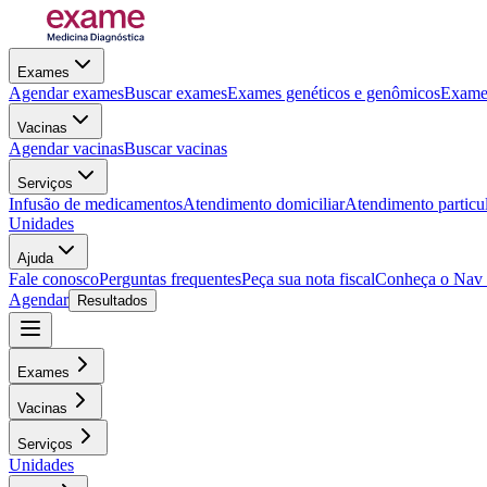
Exames
Agendar exames
Buscar exames
Exames genéticos e genômicos
Exames
Vacinas
Agendar vacinas
Buscar vacinas
Serviços
Infusão de medicamentos
Atendimento domiciliar
Atendimento particu
Unidades
Ajuda
Fale conosco
Perguntas frequentes
Peça sua nota fiscal
Conheça o Nav
Agendar
Resultados
Exames
Vacinas
Serviços
Unidades