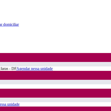
r domiciliar
claras - DF
Agendar nessa unidade
essa unidade