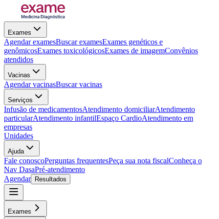
Exames
Agendar exames
Buscar exames
Exames genéticos e
genômicos
Exames toxicológicos
Exames de imagem
Convênios
atendidos
Vacinas
Agendar vacinas
Buscar vacinas
Serviços
Infusão de medicamentos
Atendimento domiciliar
Atendimento
particular
Atendimento infantil
Espaço Cardio
Atendimento em
empresas
Unidades
Ajuda
Fale conosco
Perguntas frequentes
Peça sua nota fiscal
Conheça o
Nav Dasa
Pré-atendimento
Agendar
Resultados
Exames