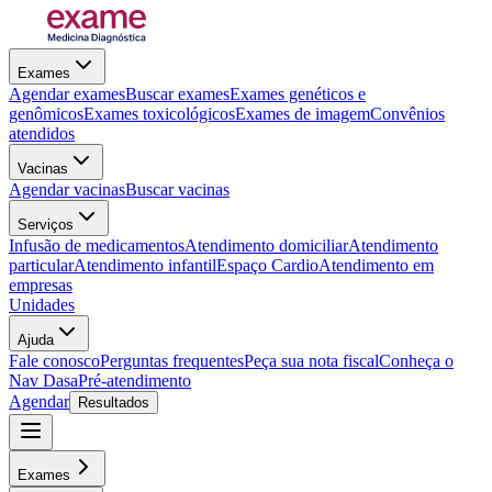
Exames
Agendar exames
Buscar exames
Exames genéticos e
genômicos
Exames toxicológicos
Exames de imagem
Convênios
atendidos
Vacinas
Agendar vacinas
Buscar vacinas
Serviços
Infusão de medicamentos
Atendimento domiciliar
Atendimento
particular
Atendimento infantil
Espaço Cardio
Atendimento em
empresas
Unidades
Ajuda
Fale conosco
Perguntas frequentes
Peça sua nota fiscal
Conheça o
Nav Dasa
Pré-atendimento
Agendar
Resultados
Exames