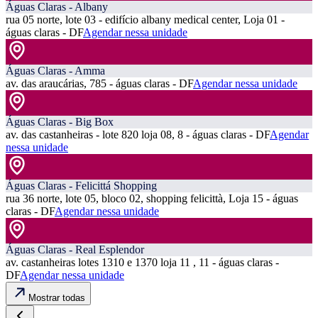
Águas Claras - Albany
rua 05 norte, lote 03 - edifício albany medical center, Loja 01 -
águas claras - DF
Agendar nessa unidade
Águas Claras - Amma
av. das araucárias, 785 - águas claras - DF
Agendar nessa unidade
Águas Claras - Big Box
av. das castanheiras - lote 820 loja 08, 8 - águas claras - DF
Agendar
nessa unidade
Águas Claras - Felicittá Shopping
rua 36 norte, lote 05, bloco 02, shopping felicittà, Loja 15 - águas
claras - DF
Agendar nessa unidade
Águas Claras - Real Esplendor
av. castanheiras lotes 1310 e 1370 loja 11 , 11 - águas claras -
DF
Agendar nessa unidade
Mostrar todas