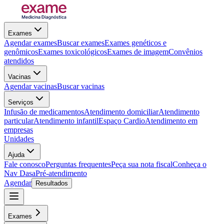
Exames
Agendar exames
Buscar exames
Exames genéticos e
genômicos
Exames toxicológicos
Exames de imagem
Convênios
atendidos
Vacinas
Agendar vacinas
Buscar vacinas
Serviços
Infusão de medicamentos
Atendimento domiciliar
Atendimento
particular
Atendimento infantil
Espaço Cardio
Atendimento em
empresas
Unidades
Ajuda
Fale conosco
Perguntas frequentes
Peça sua nota fiscal
Conheça o
Nav Dasa
Pré-atendimento
Agendar
Resultados
Exames