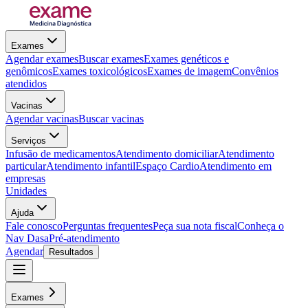
Exames
Agendar exames
Buscar exames
Exames genéticos e
genômicos
Exames toxicológicos
Exames de imagem
Convênios
atendidos
Vacinas
Agendar vacinas
Buscar vacinas
Serviços
Infusão de medicamentos
Atendimento domiciliar
Atendimento
particular
Atendimento infantil
Espaço Cardio
Atendimento em
empresas
Unidades
Ajuda
Fale conosco
Perguntas frequentes
Peça sua nota fiscal
Conheça o
Nav Dasa
Pré-atendimento
Agendar
Resultados
Exames