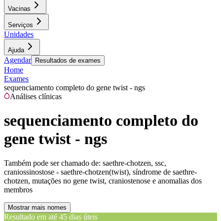
Vacinas
Serviços
Unidades
Ajuda
Agendar
Resultados de exames
Home
Exames
sequenciamento completo do gene twist - ngs
Análises clínicas
sequenciamento completo do
gene twist - ngs
Também pode ser chamado de:
saethre-chotzen, ssc,
craniossinostose - saethre-chotzen(twist), síndrome de saethre-
chotzen, mutações no gene twist, craniostenose e anomalias dos
membros
Mostrar mais nomes
Resultado em até
45 dias úteis