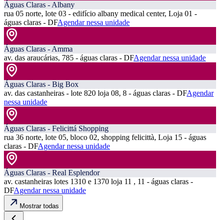
Águas Claras - Albany
rua 05 norte, lote 03 - edifício albany medical center, Loja 01 -
águas claras - DF
Agendar nessa unidade
Águas Claras - Amma
av. das araucárias, 785 - águas claras - DF
Agendar nessa unidade
Águas Claras - Big Box
av. das castanheiras - lote 820 loja 08, 8 - águas claras - DF
Agendar
nessa unidade
Águas Claras - Felicittá Shopping
rua 36 norte, lote 05, bloco 02, shopping felicittà, Loja 15 - águas
claras - DF
Agendar nessa unidade
Águas Claras - Real Esplendor
av. castanheiras lotes 1310 e 1370 loja 11 , 11 - águas claras -
DF
Agendar nessa unidade
Mostrar todas