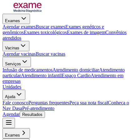
Exames
Agendar exames
Buscar exames
Exames genéticos e
genômicos
Exames toxicológicos
Exames de imagem
Convênios
atendidos
Vacinas
Agendar vacinas
Buscar vacinas
Serviços
Infusão de medicamentos
Atendimento domiciliar
Atendimento
particular
Atendimento infantil
Espaço Cardio
Atendimento em
empresas
Unidades
Ajuda
Fale conosco
Perguntas frequentes
Peça sua nota fiscal
Conheça o
Nav Dasa
Pré-atendimento
Agendar
Resultados
Exames