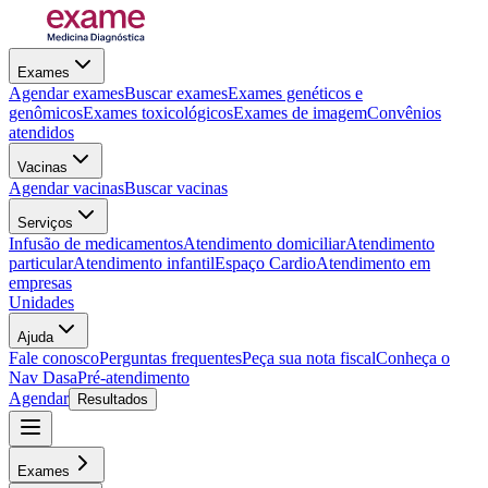
Exames
Agendar exames
Buscar exames
Exames genéticos e
genômicos
Exames toxicológicos
Exames de imagem
Convênios
atendidos
Vacinas
Agendar vacinas
Buscar vacinas
Serviços
Infusão de medicamentos
Atendimento domiciliar
Atendimento
particular
Atendimento infantil
Espaço Cardio
Atendimento em
empresas
Unidades
Ajuda
Fale conosco
Perguntas frequentes
Peça sua nota fiscal
Conheça o
Nav Dasa
Pré-atendimento
Agendar
Resultados
Exames