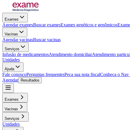
Exames
Agendar exames
Buscar exames
Exames genéticos e genômicos
Exames
Vacinas
Agendar vacinas
Buscar vacinas
Serviços
Infusão de medicamentos
Atendimento domiciliar
Atendimento particu
Unidades
Ajuda
Fale conosco
Perguntas frequentes
Peça sua nota fiscal
Conheça o Nav
Agendar
Resultados
Exames
Vacinas
Serviços
Unidades