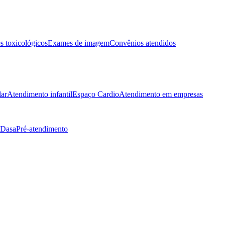
 toxicológicos
Exames de imagem
Convênios atendidos
lar
Atendimento infantil
Espaço Cardio
Atendimento em empresas
 Dasa
Pré-atendimento