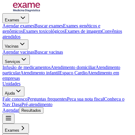
Exames
Agendar exames
Buscar exames
Exames genéticos e
genômicos
Exames toxicológicos
Exames de imagem
Convênios
atendidos
Vacinas
Agendar vacinas
Buscar vacinas
Serviços
Infusão de medicamentos
Atendimento domiciliar
Atendimento
particular
Atendimento infantil
Espaço Cardio
Atendimento em
empresas
Unidades
Ajuda
Fale conosco
Perguntas frequentes
Peça sua nota fiscal
Conheça o
Nav Dasa
Pré-atendimento
Agendar
Resultados
Exames