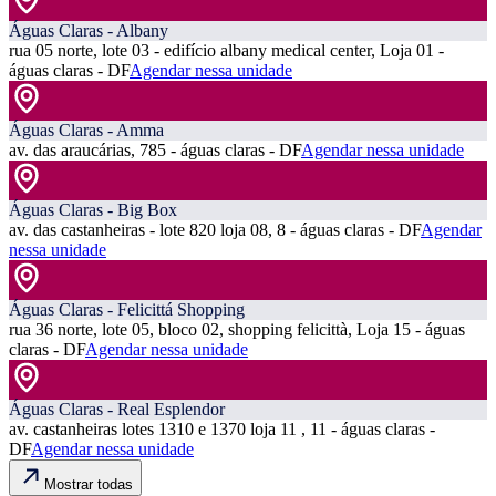
Águas Claras - Albany
rua 05 norte, lote 03 - edifício albany medical center, Loja 01 -
águas claras - DF
Agendar nessa unidade
Águas Claras - Amma
av. das araucárias, 785 - águas claras - DF
Agendar nessa unidade
Águas Claras - Big Box
av. das castanheiras - lote 820 loja 08, 8 - águas claras - DF
Agendar
nessa unidade
Águas Claras - Felicittá Shopping
rua 36 norte, lote 05, bloco 02, shopping felicittà, Loja 15 - águas
claras - DF
Agendar nessa unidade
Águas Claras - Real Esplendor
av. castanheiras lotes 1310 e 1370 loja 11 , 11 - águas claras -
DF
Agendar nessa unidade
Mostrar todas