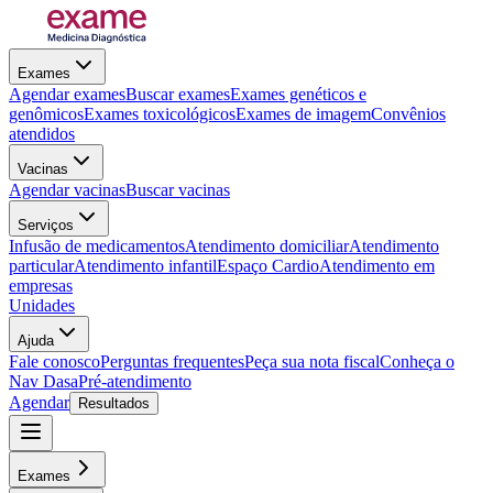
Exames
Agendar exames
Buscar exames
Exames genéticos e
genômicos
Exames toxicológicos
Exames de imagem
Convênios
atendidos
Vacinas
Agendar vacinas
Buscar vacinas
Serviços
Infusão de medicamentos
Atendimento domiciliar
Atendimento
particular
Atendimento infantil
Espaço Cardio
Atendimento em
empresas
Unidades
Ajuda
Fale conosco
Perguntas frequentes
Peça sua nota fiscal
Conheça o
Nav Dasa
Pré-atendimento
Agendar
Resultados
Exames