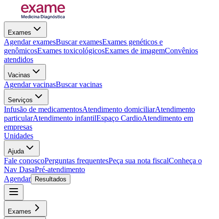
Exames
Agendar exames
Buscar exames
Exames genéticos e
genômicos
Exames toxicológicos
Exames de imagem
Convênios
atendidos
Vacinas
Agendar vacinas
Buscar vacinas
Serviços
Infusão de medicamentos
Atendimento domiciliar
Atendimento
particular
Atendimento infantil
Espaço Cardio
Atendimento em
empresas
Unidades
Ajuda
Fale conosco
Perguntas frequentes
Peça sua nota fiscal
Conheça o
Nav Dasa
Pré-atendimento
Agendar
Resultados
Exames