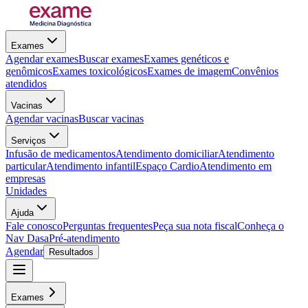
Exames
Agendar exames
Buscar exames
Exames genéticos e
genômicos
Exames toxicológicos
Exames de imagem
Convênios
atendidos
Vacinas
Agendar vacinas
Buscar vacinas
Serviços
Infusão de medicamentos
Atendimento domiciliar
Atendimento
particular
Atendimento infantil
Espaço Cardio
Atendimento em
empresas
Unidades
Ajuda
Fale conosco
Perguntas frequentes
Peça sua nota fiscal
Conheça o
Nav Dasa
Pré-atendimento
Agendar
Resultados
Exames