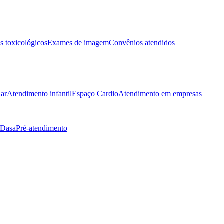
 toxicológicos
Exames de imagem
Convênios atendidos
lar
Atendimento infantil
Espaço Cardio
Atendimento em empresas
 Dasa
Pré-atendimento