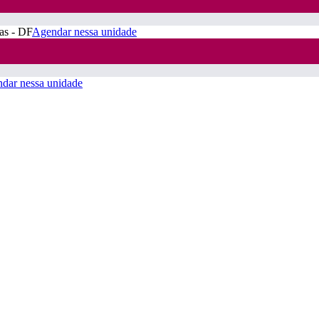
ras - DF
Agendar nessa unidade
dar nessa unidade