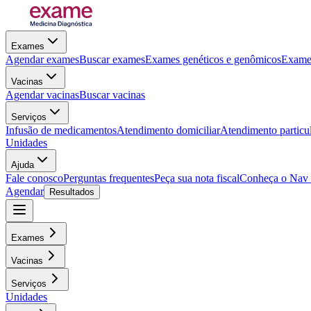
Exames
Agendar exames
Buscar exames
Exames genéticos e genômicos
Exames
Vacinas
Agendar vacinas
Buscar vacinas
Serviços
Infusão de medicamentos
Atendimento domiciliar
Atendimento particu
Unidades
Ajuda
Fale conosco
Perguntas frequentes
Peça sua nota fiscal
Conheça o Nav
Agendar
Resultados
Exames
Vacinas
Serviços
Unidades