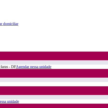
r domiciliar
claras - DF
Agendar nessa unidade
essa unidade