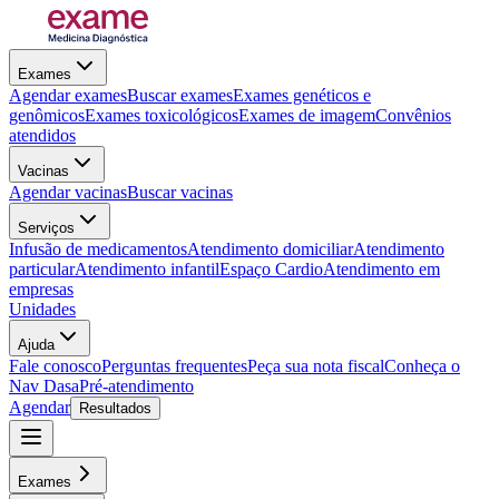
Exames
Agendar exames
Buscar exames
Exames genéticos e
genômicos
Exames toxicológicos
Exames de imagem
Convênios
atendidos
Vacinas
Agendar vacinas
Buscar vacinas
Serviços
Infusão de medicamentos
Atendimento domiciliar
Atendimento
particular
Atendimento infantil
Espaço Cardio
Atendimento em
empresas
Unidades
Ajuda
Fale conosco
Perguntas frequentes
Peça sua nota fiscal
Conheça o
Nav Dasa
Pré-atendimento
Agendar
Resultados
Exames