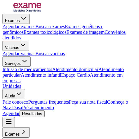
Exames
Agendar exames
Buscar exames
Exames genéticos e
genômicos
Exames toxicológicos
Exames de imagem
Convênios
atendidos
Vacinas
Agendar vacinas
Buscar vacinas
Serviços
Infusão de medicamentos
Atendimento domiciliar
Atendimento
particular
Atendimento infantil
Espaço Cardio
Atendimento em
empresas
Unidades
Ajuda
Fale conosco
Perguntas frequentes
Peça sua nota fiscal
Conheça o
Nav Dasa
Pré-atendimento
Agendar
Resultados
Exames