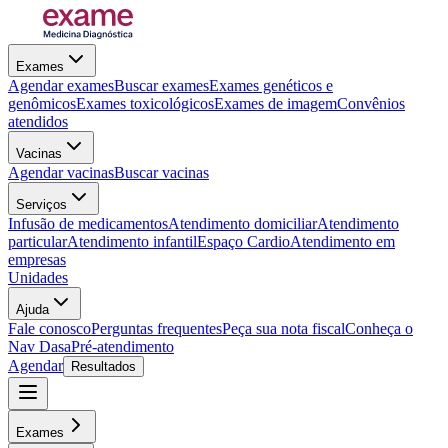
Exames
Agendar exames
Buscar exames
Exames genéticos e
genômicos
Exames toxicológicos
Exames de imagem
Convênios
atendidos
Vacinas
Agendar vacinas
Buscar vacinas
Serviços
Infusão de medicamentos
Atendimento domiciliar
Atendimento
particular
Atendimento infantil
Espaço Cardio
Atendimento em
empresas
Unidades
Ajuda
Fale conosco
Perguntas frequentes
Peça sua nota fiscal
Conheça o
Nav Dasa
Pré-atendimento
Agendar
Resultados
Exames