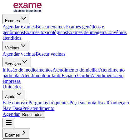
Exames
Agendar exames
Buscar exames
Exames genéticos e
genômicos
Exames toxicológicos
Exames de imagem
Convênios
atendidos
Vacinas
Agendar vacinas
Buscar vacinas
Serviços
Infusão de medicamentos
Atendimento domiciliar
Atendimento
particular
Atendimento infantil
Espaço Cardio
Atendimento em
empresas
Unidades
Ajuda
Fale conosco
Perguntas frequentes
Peça sua nota fiscal
Conheça o
Nav Dasa
Pré-atendimento
Agendar
Resultados
Exames