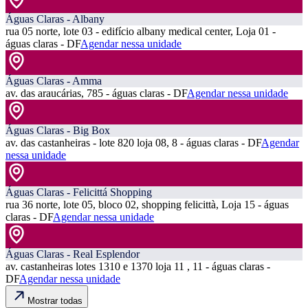
Águas Claras - Albany
rua 05 norte, lote 03 - edifício albany medical center, Loja 01 -
águas claras - DF
Agendar nessa unidade
Águas Claras - Amma
av. das araucárias, 785 - águas claras - DF
Agendar nessa unidade
Águas Claras - Big Box
av. das castanheiras - lote 820 loja 08, 8 - águas claras - DF
Agendar
nessa unidade
Águas Claras - Felicittá Shopping
rua 36 norte, lote 05, bloco 02, shopping felicittà, Loja 15 - águas
claras - DF
Agendar nessa unidade
Águas Claras - Real Esplendor
av. castanheiras lotes 1310 e 1370 loja 11 , 11 - águas claras -
DF
Agendar nessa unidade
Mostrar todas