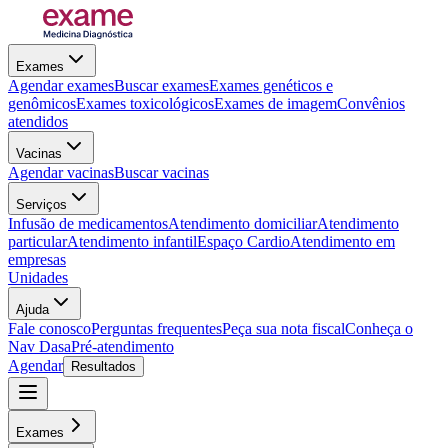
Exames
Agendar exames
Buscar exames
Exames genéticos e
genômicos
Exames toxicológicos
Exames de imagem
Convênios
atendidos
Vacinas
Agendar vacinas
Buscar vacinas
Serviços
Infusão de medicamentos
Atendimento domiciliar
Atendimento
particular
Atendimento infantil
Espaço Cardio
Atendimento em
empresas
Unidades
Ajuda
Fale conosco
Perguntas frequentes
Peça sua nota fiscal
Conheça o
Nav Dasa
Pré-atendimento
Agendar
Resultados
Exames