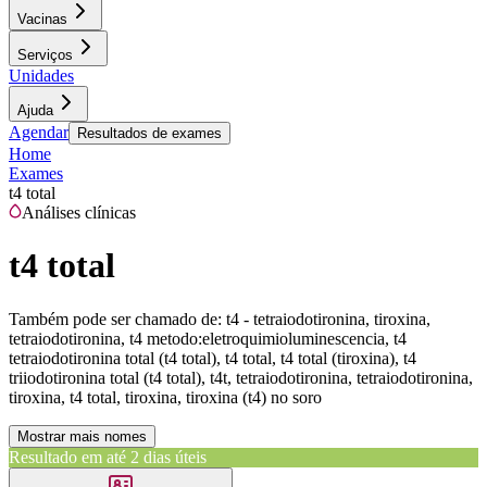
Vacinas
Serviços
Unidades
Ajuda
Agendar
Resultados de exames
Home
Exames
t4 total
Análises clínicas
t4 total
Também pode ser chamado de:
t4 - tetraiodotironina, tiroxina,
tetraiodotironina, t4 metodo:eletroquimioluminescencia, t4
tetraiodotironina total (t4 total), t4 total, t4 total (tiroxina), t4
triiodotironina total (t4 total), t4t, tetraiodotironina, tetraiodotironina,
tiroxina, t4 total, tiroxina, tiroxina (t4) no soro
Mostrar mais nomes
Resultado em até
2 dias úteis