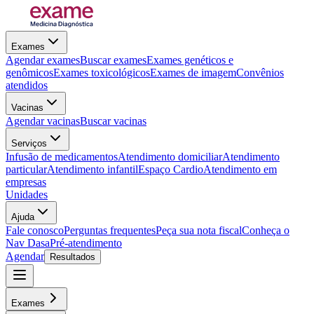
Exames
Agendar exames
Buscar exames
Exames genéticos e
genômicos
Exames toxicológicos
Exames de imagem
Convênios
atendidos
Vacinas
Agendar vacinas
Buscar vacinas
Serviços
Infusão de medicamentos
Atendimento domiciliar
Atendimento
particular
Atendimento infantil
Espaço Cardio
Atendimento em
empresas
Unidades
Ajuda
Fale conosco
Perguntas frequentes
Peça sua nota fiscal
Conheça o
Nav Dasa
Pré-atendimento
Agendar
Resultados
Exames