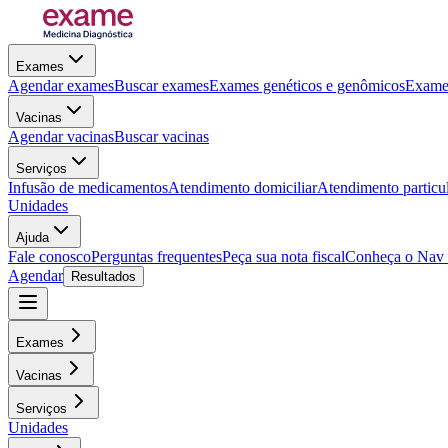
Exames
Agendar exames
Buscar exames
Exames genéticos e genômicos
Exames
Vacinas
Agendar vacinas
Buscar vacinas
Serviços
Infusão de medicamentos
Atendimento domiciliar
Atendimento particu
Unidades
Ajuda
Fale conosco
Perguntas frequentes
Peça sua nota fiscal
Conheça o Nav
Agendar
Resultados
Exames
Vacinas
Serviços
Unidades