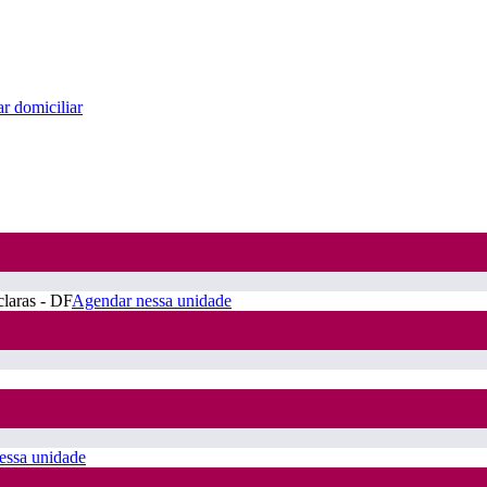
r domiciliar
claras - DF
Agendar nessa unidade
essa unidade