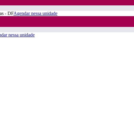
ras - DF
Agendar nessa unidade
dar nessa unidade