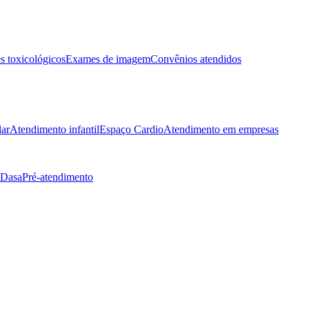
 toxicológicos
Exames de imagem
Convênios atendidos
lar
Atendimento infantil
Espaço Cardio
Atendimento em empresas
 Dasa
Pré-atendimento