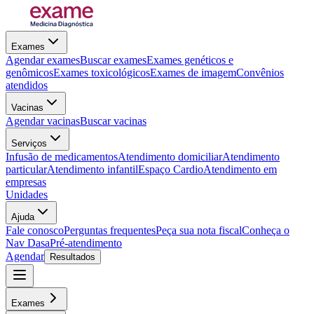
Exames
Agendar exames
Buscar exames
Exames genéticos e
genômicos
Exames toxicológicos
Exames de imagem
Convênios
atendidos
Vacinas
Agendar vacinas
Buscar vacinas
Serviços
Infusão de medicamentos
Atendimento domiciliar
Atendimento
particular
Atendimento infantil
Espaço Cardio
Atendimento em
empresas
Unidades
Ajuda
Fale conosco
Perguntas frequentes
Peça sua nota fiscal
Conheça o
Nav Dasa
Pré-atendimento
Agendar
Resultados
Exames