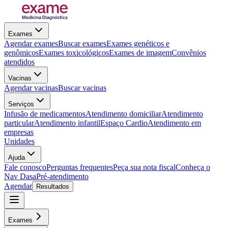
Exames
Agendar exames
Buscar exames
Exames genéticos e
genômicos
Exames toxicológicos
Exames de imagem
Convênios
atendidos
Vacinas
Agendar vacinas
Buscar vacinas
Serviços
Infusão de medicamentos
Atendimento domiciliar
Atendimento
particular
Atendimento infantil
Espaço Cardio
Atendimento em
empresas
Unidades
Ajuda
Fale conosco
Perguntas frequentes
Peça sua nota fiscal
Conheça o
Nav Dasa
Pré-atendimento
Agendar
Resultados
Exames