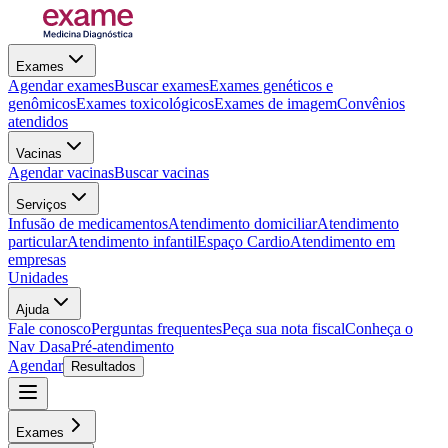
Exames
Agendar exames
Buscar exames
Exames genéticos e
genômicos
Exames toxicológicos
Exames de imagem
Convênios
atendidos
Vacinas
Agendar vacinas
Buscar vacinas
Serviços
Infusão de medicamentos
Atendimento domiciliar
Atendimento
particular
Atendimento infantil
Espaço Cardio
Atendimento em
empresas
Unidades
Ajuda
Fale conosco
Perguntas frequentes
Peça sua nota fiscal
Conheça o
Nav Dasa
Pré-atendimento
Agendar
Resultados
Exames