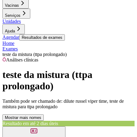
Vacinas
Serviços
Unidades
Ajuda
Agendar
Resultados de exames
Home
Exames
teste da mistura (ttpa prolongado)
Análises clínicas
teste da mistura (ttpa
prolongado)
Também pode ser chamado de:
dilute russel viper time, teste de
mistura para ttpa prolongado
Mostrar mais nomes
Resultado em até
2 dias úteis