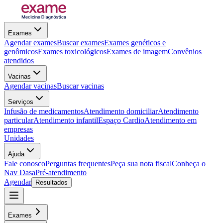
Exames
Agendar exames
Buscar exames
Exames genéticos e
genômicos
Exames toxicológicos
Exames de imagem
Convênios
atendidos
Vacinas
Agendar vacinas
Buscar vacinas
Serviços
Infusão de medicamentos
Atendimento domiciliar
Atendimento
particular
Atendimento infantil
Espaço Cardio
Atendimento em
empresas
Unidades
Ajuda
Fale conosco
Perguntas frequentes
Peça sua nota fiscal
Conheça o
Nav Dasa
Pré-atendimento
Agendar
Resultados
Exames