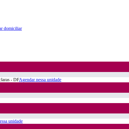
r domiciliar
claras - DF
Agendar nessa unidade
essa unidade