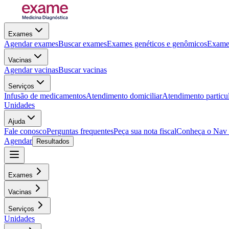
Exames
Agendar exames
Buscar exames
Exames genéticos e genômicos
Exames
Vacinas
Agendar vacinas
Buscar vacinas
Serviços
Infusão de medicamentos
Atendimento domiciliar
Atendimento particu
Unidades
Ajuda
Fale conosco
Perguntas frequentes
Peça sua nota fiscal
Conheça o Nav
Agendar
Resultados
Exames
Vacinas
Serviços
Unidades