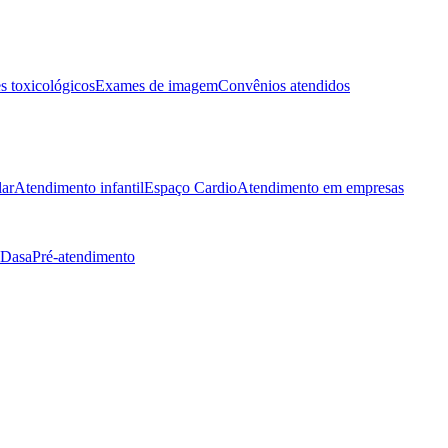
 toxicológicos
Exames de imagem
Convênios atendidos
lar
Atendimento infantil
Espaço Cardio
Atendimento em empresas
 Dasa
Pré-atendimento