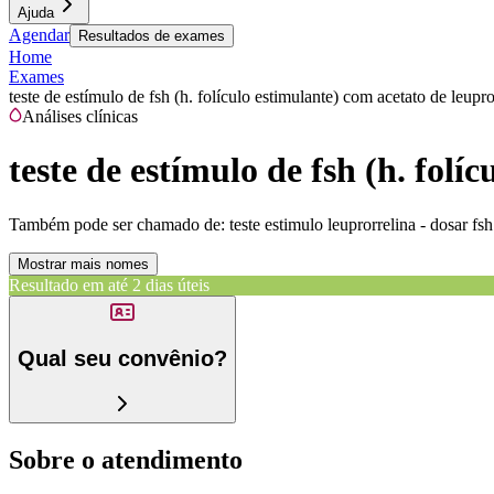
Ajuda
Agendar
Resultados de exames
Home
Exames
teste de estímulo de fsh (h. folículo estimulante) com acetato de leupr
Análises clínicas
teste de estímulo de fsh (h. fol
Também pode ser chamado de:
teste estimulo leuprorrelina - dosar f
Mostrar mais nomes
Resultado em até
2 dias úteis
Qual seu convênio?
Sobre o atendimento