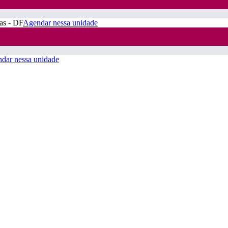
ras - DF
Agendar nessa unidade
dar nessa unidade